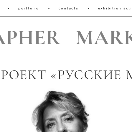
•
portfolio
•
contacts
•
exhibition acti
APHER MARK
РОЕКТ «РУССКИЕ 