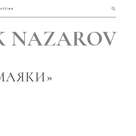
vities
 NAZAROV
МАЯКИ»