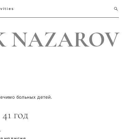
vities
 NAZAROV
лечимо больных детей.
41 год
Т
 ДИПЛИГИЯ