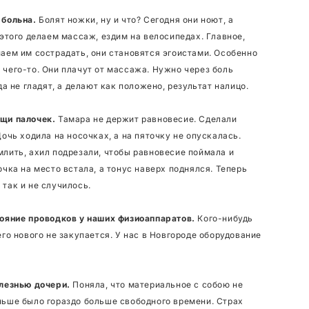
 больна.
Болят ножки, ну и что? Сегодня они ноют, а
 этого делаем массаж, ездим на велосипедах. Главное,
наем им сострадать, они становятся эгоистами. Особенно
 чего-то. Они плачут от массажа. Нужно через боль
да не гладят, а делают как положено, результат налицо.
ощи палочек.
Тамара не держит равновесие. Сделали
Дочь ходила на носочках, а на пяточку не опускалась.
млить, ахил подрезали, чтобы равновесие поймала и
очка на место встала, а тонус наверх поднялся. Теперь
так и не случилось.
тояние проводков у наших физиоаппаратов.
Кого-нибудь
его нового не закупается. У нас в Новгороде оборудование
олезнью дочери.
Поняла, что материальное с собою не
ньше было гораздо больше свободного времени. Страх