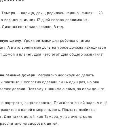
.
Тамара — царица, дочь, родилась недоношенная — 28
в больнице, из них 17 дней первая реанимация.
 Диагноз поставили поздно. В год.
нную школу.
Уроки ритмики для ребёнка считаю
ят. А в это время моя дочь на уроке должна находиться
т домой и плачет. Для чего это? Для общего развития?
на лечение дочери.
Регулярно необходимо делать
и платные. Бесплатно сделали лишь один раз, но она
ассаж делали. Поэтому я нанимаю сама, за свои деньги.
и портреты, лицо человека. Психолога бы ей надо. А ещё
страшится с папой в море нырять. Прыгать любит на
т. Для таких детей, как Тамара, у нас очень мало
 рассчитано на здоровых детей.